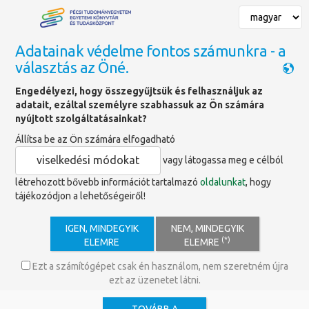
Adatainak védelme fontos számunkra - a
választás az Öné.
Főoldal
»
Szolgáltatások
»
Tudományos tevékenység támogatása
»
Engedélyezi, hogy összegyűjtsük és felhasználjuk az
University Ranking - Egyetemi Rangsorok
adatait, ezáltal személyre szabhassuk az Ön számára
nyújtott szolgáltatásainkat?
Állítsa be az Ön számára elfogadható
University Ranking -
viselkedési módokat
vagy látogassa meg e célból
Egyetemi Rangsorok
létrehozott bővebb információt tartalmazó
oldalunkat
, hogy
tájékozódjon a lehetőségeiről!
Munkacsoport
GYIK
IGEN, MINDEGYIK
NEM, MINDEGYIK
(*)
ELEMRE
ELEMRE
Rangsorok és eredmények
Ezt a számítógépet csak én használom, nem szeretném újra
ezt az üzenetet látni.
Fenntarthatósági ranking