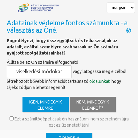
Adatainak védelme fontos számunkra - a
választás az Öné.
Főoldal
»
Adatbázisok
Engedélyezi, hogy összegyűjtsük és felhasználjuk az
Adatbázis portál
adatait, ezáltal személyre szabhassuk az Ön számára
nyújtott szolgáltatásainkat?
Állítsa be az Ön számára elfogadható
FAQ
viselkedési módokat
vagy látogassa meg e célból
létrehozott bővebb információt tartalmazó
oldalunkat
, hogy
Kérdések és válaszok az adatbázisokról
tájékozódjon a lehetőségeiről!
IGEN, MINDEGYIK
NEM, MINDEGYIK
(*)
ELEMRE
ELEMRE
SZOLGÁLTATÁSOK
Ezt a számítógépet csak én használom, nem szeretném újra
E-könyvek
ezt az üzenetet látni.