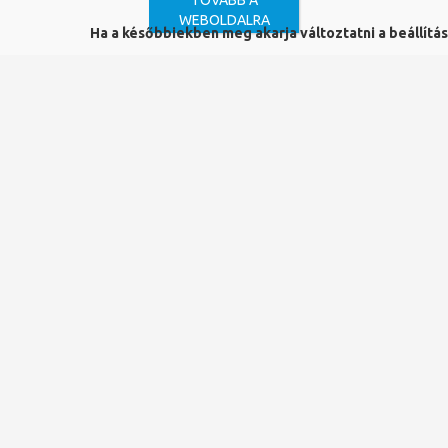
TOVÁBB A
WEBOLDALRA
Ha a későbbiekben meg akarja változtatni a beállításo
ISBN igénylés
DOI Iroda