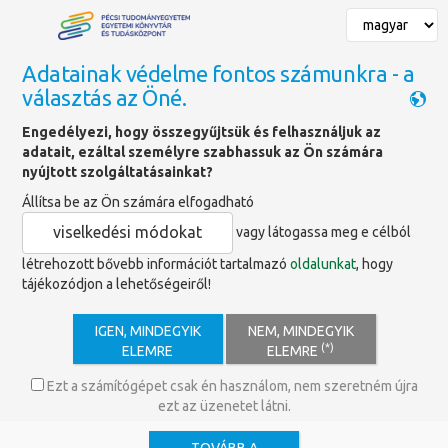
Adatainak védelme fontos számunkra - a
választás az Öné.
Főoldal
»
Szolgáltatások
»
Tudományos tevékenység támogatása
»
Engedélyezi, hogy összegyűjtsük és felhasználjuk az
Publikálástámogatás
adatait, ezáltal személyre szabhassuk az Ön számára
nyújtott szolgáltatásainkat?
Állítsa be az Ön számára elfogadható
Publikálástámogatás
viselkedési módokat
vagy látogassa meg e célból
létrehozott bővebb információt tartalmazó
oldalunkat
, hogy
Egyetemi folyóirat-platform
tájékozódjon a lehetőségeiről!
IGEN, MINDEGYIK
NEM, MINDEGYIK
(*)
ELEMRE
ELEMRE
Ezt a számítógépet csak én használom, nem szeretném újra
ezt az üzenetet látni.