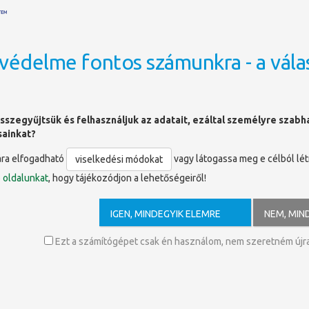
védelme fontos számunkra - a vála
OLDALTÉRKÉP
sszegyűjtsük és felhasználjuk az adatait, ezáltal személyre szab
sainkat?
ára elfogadható
vagy látogassa meg e célból lé
viselkedési módokat
ó
oldalunkat
, hogy tájékozódjon a lehetőségeiről!
2017
IGEN, MINDEGYIK ELEMRE
NEM, MIN
Ezt a számítógépet csak én használom, nem szeretném újra 
i Dezső