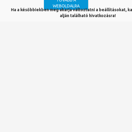
TOVÁBB A
WEBOLDALRA
Újdonságok a gyűjteményben
Ha a későbbiekben meg akarja változtatni a beállításokat, ka
alján található hivatkozásra!
– Legfrissebb könyvek, elektronikus források, folyóiratok és
adatbázis-ajánlók
Hasznos tippek és útmutatók
– Olvasási, kutatási és forráshasználati tippek, tréningek és online
segédanyagok
Fontos közlemények
– Nyitvatartási változások, rendszerkarbantartások,
szolgáltatásfejlesztések
Ha szeretnél értesülni a legfrissebb hírekről,
iratkozz fel
hírlevelünkre az alábbi linkre kattintva
!
Trackback link:
Adatvédelem
Panaszkönyv