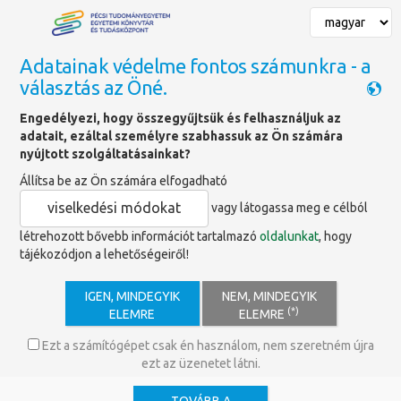
Adatainak védelme fontos számunkra - a
választás az Öné.
Főoldal
»
Hírlevél
Engedélyezi, hogy összegyűjtsük és felhasználjuk az
adatait, ezáltal személyre szabhassuk az Ön számára
Hírlevél
nyújtott szolgáltatásainkat?
Állítsa be az Ön számára elfogadható
viselkedési módokat
vagy látogassa meg e célból
Iratkozz fel a PTE Egyetemi Könyvtár és Tudásközpont
hírlevelére
!
létrehozott bővebb információt tartalmazó
oldalunkat
, hogy
Ne maradj le semmiről, légy mindig képben az egyetemi könyvtár
tájékozódjon a lehetőségeiről!
legfrissebb programjaival, szolgáltatásaival és újdonságaival
kapcsolatban!
IGEN, MINDEGYIK
NEM, MINDEGYIK
(*)
Hírlevelünk hasznos információkat és érdekességeket tartalmaz az
ELEMRE
ELEMRE
alábbi témákban:
Ezt a számítógépet csak én használom, nem szeretném újra
Aktuális programajánlók
ezt az üzenetet látni.
– Szakmai konferenciák és workshopok, tematikus kiállítások,
ismeretterjesztő előadások