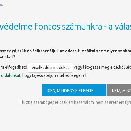
védelme fontos számunkra - a vála
OLDALTÉRKÉP
ny és Kutatópont - megnyitó
sszegyűjtsük és felhasználjuk az adatait, ezáltal személyre szab
sainkat?
 és Kutatópont - megnyitó
ára elfogadható
vagy látogassa meg e célból lé
viselkedési módokat
ó
oldalunkat
, hogy tájékozódjon a lehetőségeiről!
tel várunk minden érdeklődőt a Világmagyarság Gyűjtemény és Kutatópo
tozás Napjához kapcsolódva jön létre a PTE Egyetemi Könyvtár és Tud
IGEN, MINDEGYIK ELEMRE
NEM, MIN
eges könyvgyűjtemény célja a magyarsággal kapcsolatos kutatások támo
túl.
Ezt a számítógépet csak én használom, nem szeretném újra 
:
csi Tudományegyetem rektori köszöntője
li Katalin, Universitas Quinqueecclesiensis Alapítvány köszöntője
E Gyakorló Általános Iskola és Gimnázium Babits Mihály Gimnáziumának 