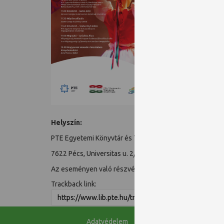
tanár, ka
11:20 Ne
11:30 Sz
11:40 Sz
11:55 Ja
12:30 An
Időpont
2026.
jún
Helyszín:
PTE Egyetemi Könyvtár és Tudásközpont, földszint, ko
7622 Pécs, Universitas u. 2/A.
Az eseményen való részvétel előzetes regisztrációhoz
Trackback link:
Adatvédelem