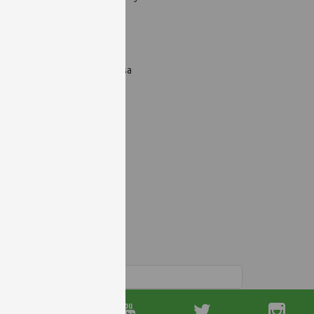
ak köszöntője
mény és Kutatópont megnyitása