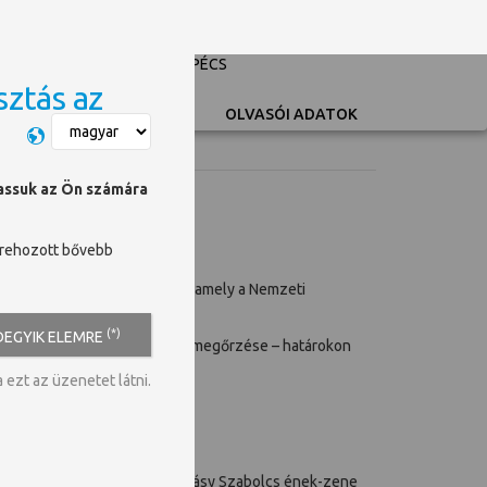
PÉCSI TUDOMÁNYEGYETEM
UNIVERSITY OF PÉCS
sztás az
Switch language
OLVASÓI ADATOK
hassuk az Ön számára
trehozott bővebb
nt ünnepélyes megnyitójára, amely a Nemzeti
ásközpontban.
(*)
DEGYIK ELEMRE
gatása és nemzeti értékeink megőrzése – határokon
ezt az üzenetet látni.
zenei műsora; Felkészítő: Balásy Szabolcs ének-zene