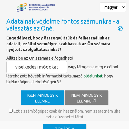
Adatainak védelme fontos számunkra - a
választás az Öné.
Főoldal
»
Szolgáltatások
»
Könyvtárhasználat helyben és online
»
Engedélyezi, hogy összegyűjtsük és felhasználjuk az
Ruhatár
adatait, ezáltal személyre szabhassuk az Ön számára
nyújtott szolgáltatásainkat?
Állítsa be az Ön számára elfogadható
Ruhatár
viselkedési módokat
vagy látogassa meg e célból
létrehozott bővebb információt tartalmazó
oldalunkat
, hogy
tájékozódjon a lehetőségeiről!
Ruhatár
IGEN, MINDEGYIK
NEM, MINDEGYIK
(*)
ELEMRE
ELEMRE
A PTE Egyetemi Könyvtár és
Ezt a számítógépet csak én használom, nem szeretném újra
Tudásközpontba látogatóknak
ingyenes
ezt az üzenetet látni.
ruhatár
áll rendelkezésükre az épület 0.
szintjén!