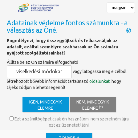
Adatainak védelme fontos számunkra - a
választás az Öné.
Főoldal
»
Szolgáltatások
»
Tudományos tevékenység támogatása
»
Engedélyezi, hogy összegyűjtsük és felhasználjuk az
Európai Dokumentációs Központ
adatait, ezáltal személyre szabhassuk az Ön számára
nyújtott szolgáltatásainkat?
Állítsa be az Ön számára elfogadható
Európai Dokumentációs
viselkedési módokat
vagy látogassa meg e célból
Központ
létrehozott bővebb információt tartalmazó
oldalunkat
, hogy
tájékozódjon a lehetőségeiről!
Az
Európai Dokumentációs Központ
IGEN, MINDEGYIK
NEM, MINDEGYIK
(EDK)
célja az Európai Unióval
(*)
ELEMRE
ELEMRE
kapcsolatos kutatás segítése. A
dokumentumok részben
Ezt a számítógépet csak én használom, nem szeretném újra
kölcsönözhetőek, és fénymásolásra is
ezt az üzenetet látni.
van lehetőség. Az EDK szaktájékoztatást ad, e-hírlevelet ad ki
és bibliográfiát készít; bemutatja az uniós adatbázisok