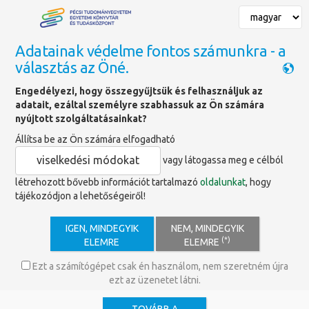
Adatainak védelme fontos számunkra - a
választás az Öné.
Főoldal
»
Szolgáltatások
»
Könyvtárhasználat helyben és online
»
Engedélyezi, hogy összegyűjtsük és felhasználjuk az
E-eszköz kölcsönzés
adatait, ezáltal személyre szabhassuk az Ön számára
nyújtott szolgáltatásainkat?
Állítsa be az Ön számára elfogadható
E-eszköz kölcsönzés
viselkedési módokat
vagy látogassa meg e célból
létrehozott bővebb információt tartalmazó
oldalunkat
, hogy
tájékozódjon a lehetőségeiről!
IGEN, MINDEGYIK
NEM, MINDEGYIK
(*)
ELEMRE
ELEMRE
Ezt a számítógépet csak én használom, nem szeretném újra
ezt az üzenetet látni.
A PTE Egyetemi Könyvtár és Tudásközpontban
2023. május 22-től
e-book olvasók és tabletek is kölcsönözhetővé váltak
.