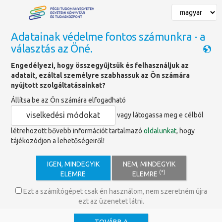
Adatainak védelme fontos számunkra - a
választás az Öné.
Találatok
Engedélyezi, hogy összegyűjtsük és felhasználjuk az
adatait, ezáltal személyre szabhassuk az Ön számára
nyújtott szolgáltatásainkat?
Keresett szó
Időponttól
Időpontig
Állítsa be az Ön számára elfogadható
viselkedési módokat
vagy látogassa meg e célból
Tartalom típus
létrehozott bővebb információt tartalmazó
oldalunkat
, hogy
tájékozódjon a lehetőségeiről!
Tartalom
×
Hír
×
Szolgáltatás
×
IGEN, MINDEGYIK
NEM, MINDEGYIK
Címkék
(*)
ELEMRE
ELEMRE
Pécsi Egyetemi Archívum
×
Ezt a számítógépet csak én használom, nem szeretném újra
ezt az üzenetet látni.
Keresés