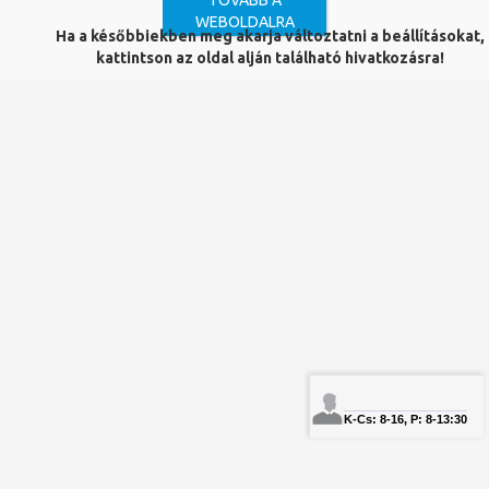
TOVÁBB A
WEBOLDALRA
Ha a későbbiekben meg akarja változtatni a beállításokat,
Pécsi Egyetemi Archívum
kattintson az oldal alján található hivatkozásra!
Létrehozva:
2019. január 29. (kedd) 12:17
Adatvédelem
Panaszkönyv
Copyright © PTE Egyetemi Könyvtár és Tudásközpont 2018.
PTE
PTE Telefonkönyv
NEPTUN
Bejelentkezés könyvtárosoknak