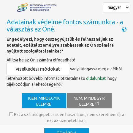
Adatainak védelme fontos számunkra - a
választás az Öné.
Találatok
Engedélyezi, hogy összegyűjtsük és felhasználjuk az
adatait, ezáltal személyre szabhassuk az Ön számára
nyújtott szolgáltatásainkat?
Keresett szó
Időponttól
Időpontig
Állítsa be az Ön számára elfogadható
viselkedési módokat
vagy látogassa meg e célból
Tartalom típus
létrehozott bővebb információt tartalmazó
oldalunkat
, hogy
tájékozódjon a lehetőségeiről!
Tartalom
×
Hír
×
Szolgáltatás
×
IGEN, MINDEGYIK
NEM, MINDEGYIK
Címkék
(*)
ELEMRE
ELEMRE
mobil nyomtatás
×
Ezt a számítógépet csak én használom, nem szeretném újra
ezt az üzenetet látni.
Keresés