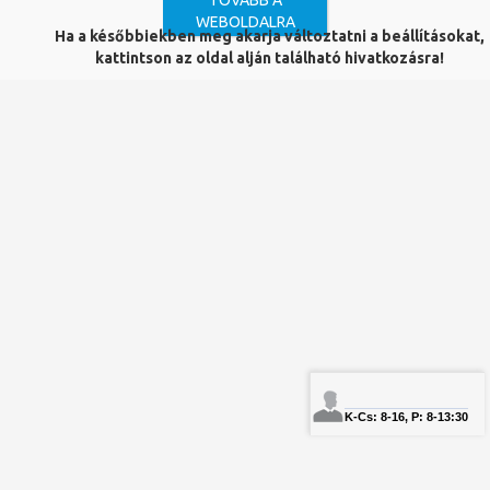
TOVÁBB A
WEBOLDALRA
Ha a későbbiekben meg akarja változtatni a beállításokat,
kattintson az oldal alján található hivatkozásra!
Adatvédelem
Panaszkönyv
Copyright © PTE Egyetemi Könyvtár és Tudásközpont 2018.
PTE
PTE Telefonkönyv
NEPTUN
Bejelentkezés könyvtárosoknak