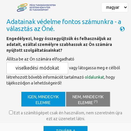
Adatainak védelme fontos számunkra - a
választás az Öné.
Találatok
Engedélyezi, hogy összegyűjtsük és felhasználjuk az
adatait, ezáltal személyre szabhassuk az Ön számára
nyújtott szolgáltatásainkat?
Keresett szó
Időponttól
Időpontig
Állítsa be az Ön számára elfogadható
viselkedési módokat
vagy látogassa meg e célból
Tartalom típus
létrehozott bővebb információt tartalmazó
oldalunkat
, hogy
tájékozódjon a lehetőségeiről!
Tartalom
×
Hír
×
Szolgáltatás
×
IGEN, MINDEGYIK
NEM, MINDEGYIK
Címkék
(*)
ELEMRE
ELEMRE
MTMT
×
Ezt a számítógépet csak én használom, nem szeretném újra
ezt az üzenetet látni.
Keresés