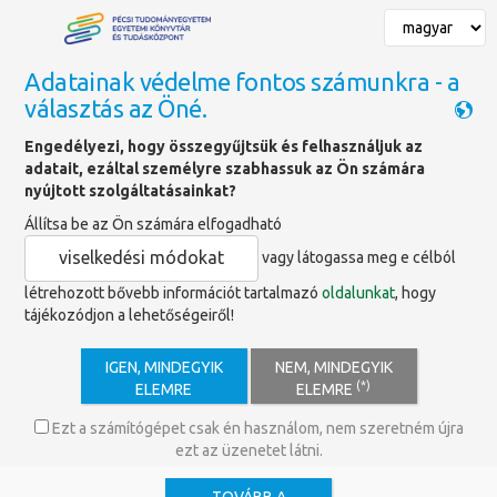
Adatainak védelme fontos számunkra - a
választás az Öné.
Találatok
Engedélyezi, hogy összegyűjtsük és felhasználjuk az
adatait, ezáltal személyre szabhassuk az Ön számára
nyújtott szolgáltatásainkat?
Keresett szó
Időponttól
Időpontig
Állítsa be az Ön számára elfogadható
viselkedési módokat
vagy látogassa meg e célból
Tartalom típus
létrehozott bővebb információt tartalmazó
oldalunkat
, hogy
tájékozódjon a lehetőségeiről!
Tartalom
×
Szolgáltatás
×
IGEN, MINDEGYIK
NEM, MINDEGYIK
Címkék
(*)
ELEMRE
ELEMRE
online regisztráció
×
Ezt a számítógépet csak én használom, nem szeretném újra
ezt az üzenetet látni.
Keresés