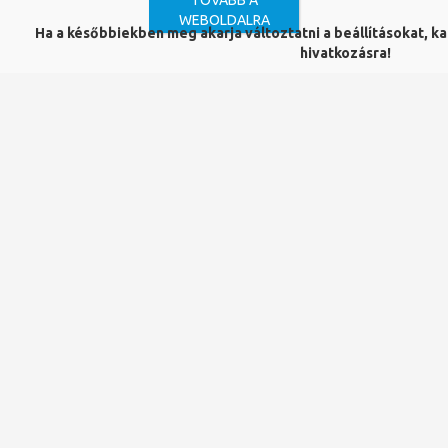
TOVÁBB A
WEBOLDALRA
Ha a későbbiekben meg akarja változtatni a beállításokat, kat
hivatkozásra!
ISBN (epub)
:
978-963-429-076-6
ISBN (pdf)
:
978-963-429-075-9
OPAC katalógus
Kiadás helye és éve
:
Pécs, 2016
Kiadó
:
PTE Egyetemi Könyvtár és Tudásközpont
Szerzők
:
Dezső Krisztina - Gergely Zsuzsanna - Molnár Dávid
"Jöjjön e forráshoz, egészséget lel
itt." Gyógyító vizek és
fürdőkultúra : Kiállításkatalógus
Dezső Krisztina - Gergely Zsuzsanna -