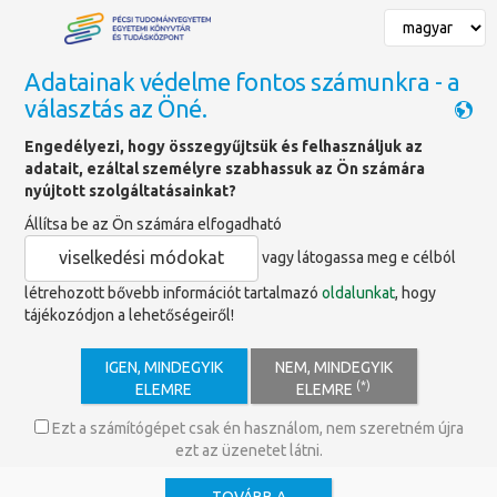
Adatainak védelme fontos számunkra - a
választás az Öné.
Főoldal
»
polc
Engedélyezi, hogy összegyűjtsük és felhasználjuk az
adatait, ezáltal személyre szabhassuk az Ön számára
A PTE Egyetemi Könyvtár és
nyújtott szolgáltatásainkat?
Tudásközpont által digitális
Állítsa be az Ön számára elfogadható
formában (is) kiadott e-könyvei
viselkedési módokat
vagy látogassa meg e célból
létrehozott bővebb információt tartalmazó
oldalunkat
, hogy
tájékozódjon a lehetőségeiről!
IGEN, MINDEGYIK
NEM, MINDEGYIK
(*)
ELEMRE
ELEMRE
Ezt a számítógépet csak én használom, nem szeretném újra
ezt az üzenetet látni.