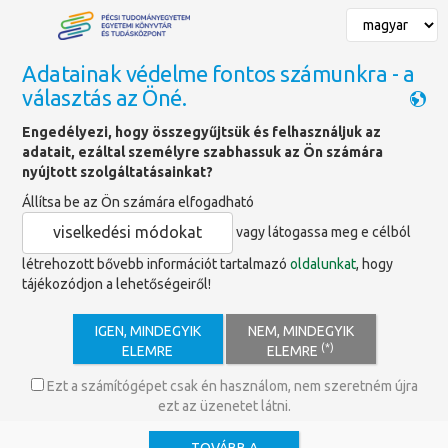
Adatainak védelme fontos számunkra - a
választás az Öné.
Főoldal
»
Pályázataink
Engedélyezi, hogy összegyűjtsük és felhasználjuk az
adatait, ezáltal személyre szabhassuk az Ön számára
Pályázataink
nyújtott szolgáltatásainkat?
Állítsa be az Ön számára elfogadható
|
2016
|
2015
|
2014
|
2013
|
2012
|
2011
|
2010
|
2009
|
2008
|
2007
|
2
viselkedési módokat
vagy látogassa meg e célból
létrehozott bővebb információt tartalmazó
oldalunkat
, hogy
2016
tájékozódjon a lehetőségeiről!
"Múzeumok Éjszakája és a hozzá kapcsolódó együttműködések,
illetve kommunikációs kampányok a Pécsi Egyetemtörténeti
Gyűjteményben"
IGEN, MINDEGYIK
NEM, MINDEGYIK
(*)
ELEMRE
ELEMRE
Megítélt támogatási
összeg: 50 000 Ft
Ezt a számítógépet csak én használom, nem szeretném újra
Program kezdete-vége:
ezt az üzenetet látni.
2016-06-20 - 2016-06-27
A pályázat státusza:
TÁMOGATOTT