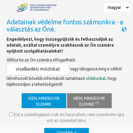
Adatainak védelme fontos számunkra - a
választás az Öné.
Hírek
Engedélyezi, hogy összegyűjtsük és felhasználjuk az
adatait, ezáltal személyre szabhassuk az Ön számára
nyújtott szolgáltatásainkat?
Állítsa be az Ön számára elfogadható
viselkedési módokat
vagy látogassa meg e célból
létrehozott bővebb információt tartalmazó
oldalunkat
, hogy
tájékozódjon a lehetőségeiről!
IGEN, MINDEGYIK
NEM, MINDEGYIK
(*)
ELEMRE
ELEMRE
Ezt a számítógépet csak én használom, nem szeretném újra
ezt az üzenetet látni.