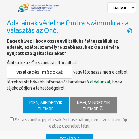
Adatainak védelme fontos számunkra - a
választás az Öné.
Főoldal
»
Múzeumok Őszi Fesztiválja
Engedélyezi, hogy összegyűjtsük és felhasználjuk az
adatait, ezáltal személyre szabhassuk az Ön számára
Múzeumok Őszi Fesztiválja
nyújtott szolgáltatásainkat?
Állítsa be az Ön számára elfogadható
viselkedési módokat
vagy látogassa meg e célból
létrehozott bővebb információt tartalmazó
oldalunkat
, hogy
tájékozódjon a lehetőségeiről!
IGEN, MINDEGYIK
NEM, MINDEGYIK
(*)
ELEMRE
ELEMRE
Ezt a számítógépet csak én használom, nem szeretném újra
ezt az üzenetet látni.