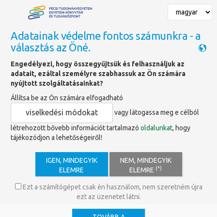
Adatainak védelme fontos számunkra - a
választás az Öné.
Főoldal
»
Múzeumi idegenvezetés időpontjai
Engedélyezi, hogy összegyűjtsük és felhasználjuk az
adatait, ezáltal személyre szabhassuk az Ön számára
nyújtott szolgáltatásainkat?
Múzeumi idegenvezetés
Állítsa be az Ön számára elfogadható
időpontjai
viselkedési módokat
vagy látogassa meg e célból
létrehozott bővebb információt tartalmazó
oldalunkat
, hogy
A Klimo Könyvtár nyitvatartási időben, magyar, angol, német
tájékozódjon a lehetőségeiről!
nyelven az alábbi órákban induló vezetések keretében
tekinthető meg.
IGEN, MINDEGYIK
NEM, MINDEGYIK
(*)
április 1. – október 31.:
ELEMRE
ELEMRE
hétfő-csütörtök:
9:00, 10.00, 11:00, 13.00, 14:00, 15.00;
Ezt a számítógépet csak én használom, nem szeretném újra
ezt az üzenetet látni.
péntek:
9:00, 10:00, 11:00;
szombat:
9.00 h - 15.00 h - óránként induló idegenvezetés