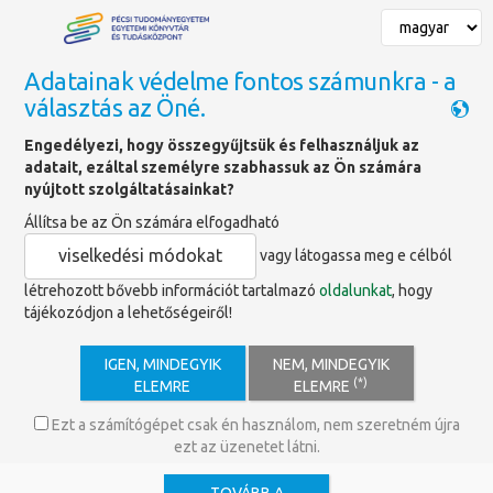
Adatainak védelme fontos számunkra - a
választás az Öné.
Főoldal
»
Hírek
»
Micromedex hozzáférés és webinárium február
Engedélyezi, hogy összegyűjtsük és felhasználjuk az
27-én
adatait, ezáltal személyre szabhassuk az Ön számára
nyújtott szolgáltatásainkat?
Állítsa be az Ön számára elfogadható
Micromedex hozzáférés és
viselkedési módokat
vagy látogassa meg e célból
webinárium február 27-én
létrehozott bővebb információt tartalmazó
oldalunkat
, hogy
tájékozódjon a lehetőségeiről!
2025-ben a
Micromedex orvosi,
gyógyszerészi adatbázis
elérhető a
IGEN, MINDEGYIK
NEM, MINDEGYIK
Pécsi Tudományegyetemen!
(*)
ELEMRE
ELEMRE
Használatának megismerésére most
lehetőség van egy szakértő által prezentált online
Ezt a számítógépet csak én használom, nem szeretném újra
tréning keretében.
ezt az üzenetet látni.
A szolgáltatásról: