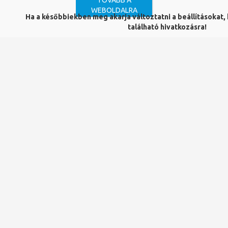
TOVÁBB A
A Micromedex átfogó klinikai döntéstámo
gató eszköz,
WEBOLDALRA
Ha a későbbiekben meg akarja változtatni a beállításokat, k
széleskörű tájékoztatást nyújt a gyógyszertan és
található hivatkozásra!
toxikológia, a betegségek és gyógymódok, az alternatív
gyógyászat és a sürgősségi betegellátás területéről.
Tartalma napi rendszerességgel frissül, kizárólag
bizonyítékon alapuló, lektorált információt használ fel.
Elérés:
Pécsi Tudományegyetem
területén:
https://www.micromedexsolutions.com/micromed
Otthonról
: Felhasználónév és jelszó igényelhető az
e.resources@lib.pte.hu címen.
Az egy órás, angol nyelvű
előadás programja
itt érhető el.
Időpont:
2025. február 27. (csütörtök) 15:00
Csatlakozási link