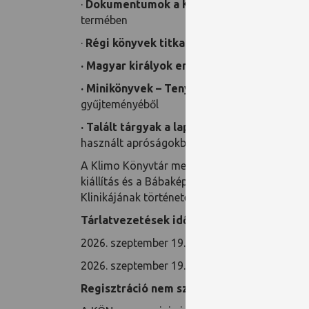
·
Dokumentumok a Klimo Könyvtár történ
termében
·
Régi könyvek titkai
- állandó kiállítás a K
· Magyar királyok emlékezete
- időszaki ki
· Minikönyvek – Tenyeremben a tudás.
Válo
gyűjteményéből
· Talált tárgyak a lapok közül
- válogatás a 
használt apróságokból
A Klimo Könyvtár megtekintése után lehetőség
kiállítás és a Bábaképzőtől az egyetemi klin
Klinikájának történetét bemutató időszaki kiál
Tárlatvezetések időpontjai:
2026. szeptember 19. 10:00 óra
2026. szeptember 19. 13:00 óra
Regisztráció nem szükséges!