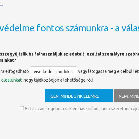
védelme fontos számunkra - a vála
OLDALTÉRKÉP
sszegyűjtsük és felhasználjuk az adatait, ezáltal személyre szab
sainkat?
ára elfogadható
vagy látogassa meg e célból lé
viselkedési módokat
ó
oldalunkat
, hogy tájékozódjon a lehetőségeiről!
 Klimo Könyvtárban
IGEN, MINDEGYIK ELEMRE
NEM, MIN
orán a Klimo Könyvtár történetével és
k legérdekesebb darabjaival ismerkedhetnek meg a
Ezt a számítógépet csak én használom, nem szeretném újra 
 során állandó és időszaki kiállításainkat is
vevők.