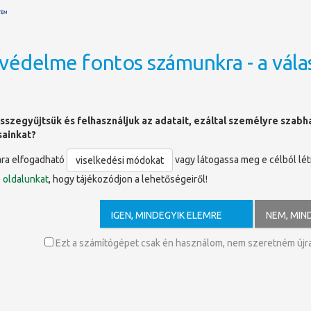
védelme fontos számunkra - a vála
OLDALTÉRKÉP
sszegyűjtsük és felhasználjuk az adatait, ezáltal személyre szab
sainkat?
ára elfogadható
vagy látogassa meg e célból lé
viselkedési módokat
ó
oldalunkat
, hogy tájékozódjon a lehetőségeiről!
 clothes : fashion and dress in autoch
IGEN, MINDEGYIK ELEMRE
NEM, MIN
kman
Ezt a számítógépet csak én használom, nem szeretném újra 
phy’s first widely accessible color process is also the story of fa
d freedom of the 1920s.
 be color-mad and Lumière will be responsible.” — Alfred Stieglitz