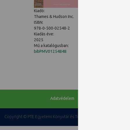
These words announce
photography, but als
Kiadó:
Thames & Hudson Inc.
ISBN:
978-0-500-02548-2
Kiadás éve:
The Color of Clothes
c
2025
the way the process sh
Mű a katalógusban:
Lanvin. Beyond the sph
bibPMV01254848
items, and Albert Kahn
Some of the photograp
are women who took to
the camera first reveal
Adatvédelem
Copyright © PTE Egyetemi Könyvtár és Tudásközpont 2018.
PTE