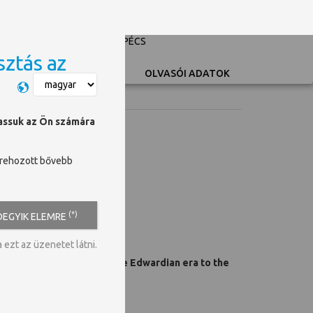
PÉCSI TUDOMÁNYEGYETEM
UNIVERSITY OF PÉCS
sztás az
Switch language
OLVASÓI ADATOK
hassuk az Ön számára
trehozott bővebb
romes 1907-1930
(*)
DEGYIK ELEMRE
ezt az üzenetet látni.
shion, as it evolved from the Edwardian era to the
, 1907