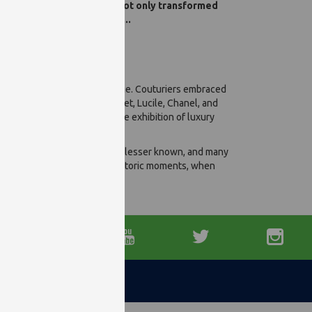
he Lumière brothers that not only transformed
rd a liberating modernity...
t the broad sweep of its usage. Couturiers embraced
uny, Poiret, Doucet, Vionnet, Lucile, Chanel, and
France’s “virtual” autochrome exhibition of luxury
in autochromes.
en—though very often they are lesser known, and many
lize one of photography’s historic moments, when