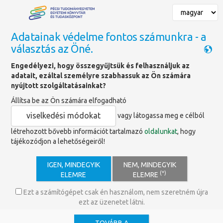
Adatainak védelme fontos számunkra - a
választás az Öné.
Főoldal
»
Könyvajánlók
Engedélyezi, hogy összegyűjtsük és felhasználjuk az
adatait, ezáltal személyre szabhassuk az Ön számára
Könyvajánló
nyújtott szolgáltatásainkat?
Állítsa be az Ön számára elfogadható
viselkedési módokat
vagy látogassa meg e célból
létrehozott bővebb információt tartalmazó
oldalunkat
, hogy
tájékozódjon a lehetőségeiről!
IGEN, MINDEGYIK
NEM, MINDEGYIK
(*)
ELEMRE
ELEMRE
Ezt a számítógépet csak én használom, nem szeretném újra
ezt az üzenetet látni.
Kiadó: