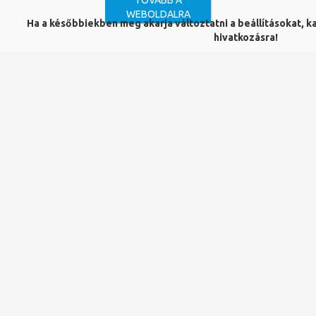
TOVÁBB A
Somogy éditions d'art
WEBOLDALRA
Ha a későbbiekben meg akarja változtatni a beállításokat, kat
ISBN:
hivatkozásra!
978-2-7572-0996-7
Kiadás éve:
2015
Mű a katalógusban:
bibPMV01245916
Jean Lurçat, Le chant du monde
Gérard Denizeau
Le Chant du monde est la réponse humaniste et pleine
d'espoirs de Lurçat à L'Apocalypse médiévale d'Angers.
Son message, toujours actuel, est fait de paix et de
compréhension mutuelle entre les êtres. Le musée
bénéficie à cette occasion du prêt spectaculaire de la
tapisserie de L'Apocalypse, réalisée en 1947 par Jean
Lurçat pour la chapelle d'Assy (Haute-Savoie), longue de
16 mètres...