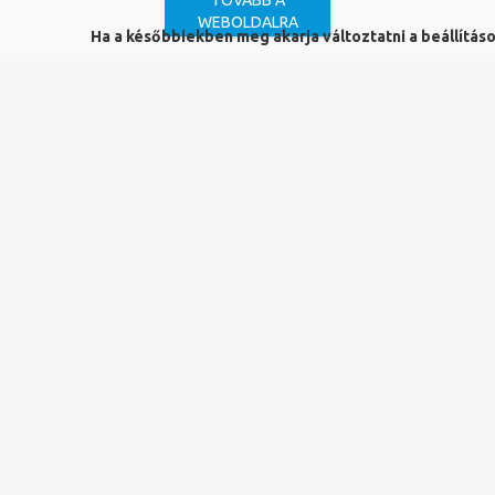
TOVÁBB A
WEBOLDALRA
Kiadó:
Ha a későbbiekben meg akarja változtatni a beállítások
Yale University Press
ISBN:
978-0-300-28670-0
Kiadás éve:
2015
Mű a katalógusban:
bibPMV01254850
Fashion victims : dress at the
court of Louis XVI and Marie-
Antoinette
Kimberly Chrisman-Campbell
This award-winning book, now available in
paperback, chronicles one of the most exciting,
controversial, and extravagant periods in the history of
fashion: the reign of Louis XVI and Marie-Antoinette in
eighteenth-century France. Kimberly Chrisman-Campbell
offers a carefully researched glimpse into the turbulent