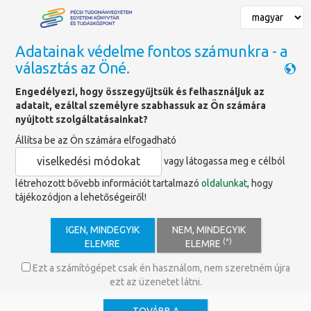
Adatainak védelme fontos számunkra - a
választás az Öné.
Főoldal
»
Könyvajánlók
Engedélyezi, hogy összegyűjtsük és felhasználjuk az
adatait, ezáltal személyre szabhassuk az Ön számára
Könyvajánló
nyújtott szolgáltatásainkat?
Állítsa be az Ön számára elfogadható
viselkedési módokat
vagy látogassa meg e célból
létrehozott bővebb információt tartalmazó
oldalunkat
, hogy
tájékozódjon a lehetőségeiről!
IGEN, MINDEGYIK
NEM, MINDEGYIK
(*)
ELEMRE
ELEMRE
Ezt a számítógépet csak én használom, nem szeretném újra
ezt az üzenetet látni.