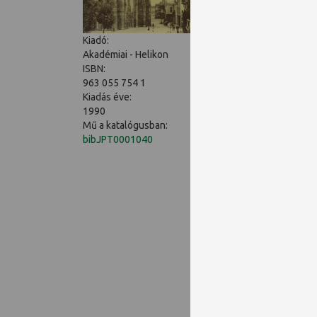
nem utolsósorban e k
hosszú időre eltűnt 
tudományos pályafutá
Kiadó:
későbbiekben is.
Akadémiai - Helikon
ISBN:
963 055 754 1
Kiadás éve:
1990
Mű a katalógusban:
bibJPT0001040