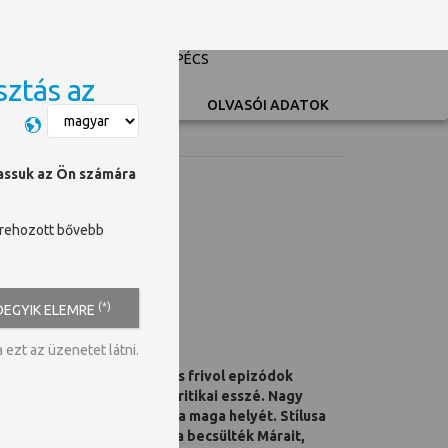
PÉCSI TUDOMÁNYEGYETEM
UNIVERSITY OF PÉCS
sztás az
Switch language
OLVASÓI ADATOK
hassuk az Ön számára
trehozott bővebb
(*)
DEGYIK ELEMRE
ezt az üzenetet látni.
történelmi följegyzések és frivol epizódok
 életelbeszélés és kultúrkritikai esszé. Nagy
szlet és epizód megtalálja a maga helyét. Stílusa
 Cs. Szabó Lászlóig, nagyra becsülték Márait,