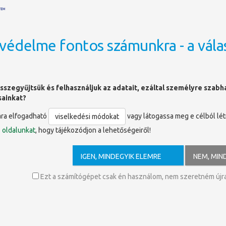
védelme fontos számunkra - a vála
OLDALTÉRKÉP
sszegyűjtsük és felhasználjuk az adatait, ezáltal személyre szab
sainkat?
ára elfogadható
vagy látogassa meg e célból lé
viselkedési módokat
ó
oldalunkat
, hogy tájékozódjon a lehetőségeiről!
llomásai I-II.
IGEN, MINDEGYIK ELEMRE
NEM, MIN
dor
Ezt a számítógépet csak én használom, nem szeretném újra 
másai remekmű. Pontos benső megfigyelések és könnyű tollrajzok, 
ajz: rejtőzködő kitárulkozás. Regény: a műfaj megújítója. Stilizált
n a helyrajzi leírásoktól a családtörténeti elbeszélésig minden ré
gész nemzedéket magával ragadott. Az „esszéírók”, Szerb Antaltól