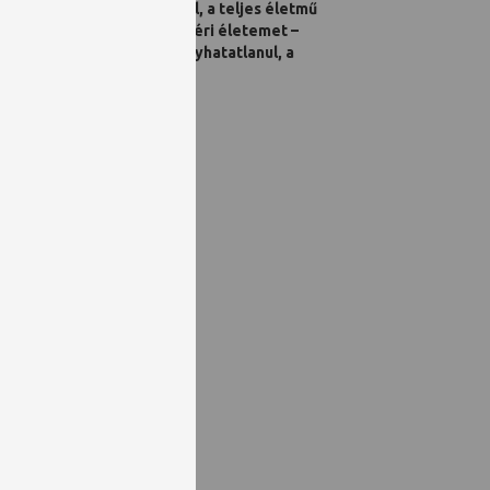
őközben, politikai okokból, a teljes életmű
 hatást gyakorolt. Végigkíséri életemet –
e, s talán most már elhagyhatatlanul, a