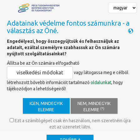
Adatainak védelme fontos számunkra - a
választás az Öné.
Főoldal
»
Könyvajánlók
Engedélyezi, hogy összegyűjtsük és felhasználjuk az
adatait, ezáltal személyre szabhassuk az Ön számára
Könyvajánló
nyújtott szolgáltatásainkat?
Állítsa be az Ön számára elfogadható
viselkedési módokat
vagy látogassa meg e célból
létrehozott bővebb információt tartalmazó
oldalunkat
, hogy
tájékozódjon a lehetőségeiről!
IGEN, MINDEGYIK
NEM, MINDEGYIK
(*)
ELEMRE
ELEMRE
Ezt a számítógépet csak én használom, nem szeretném újra
ezt az üzenetet látni.
Kiadó: