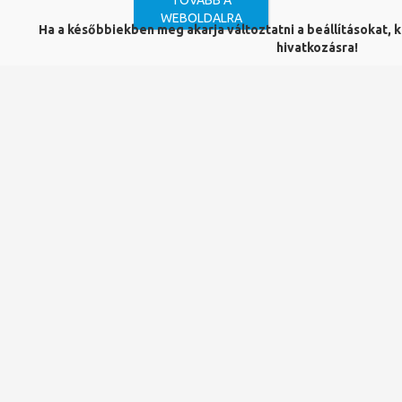
TOVÁBB A
Dorling Kindersley Limited
WEBOLDALRA
Ha a későbbiekben meg akarja változtatni a beállításokat, ka
ISBN:
hivatkozásra!
978-0-2416-2903-1
Kiadás éve:
2023
Mű a katalógusban:
bibPMV01239400
Art : the definitive visual history
ed. consultant Andrew Graham-Dixon
Discover all you need to know about art history in this
definite guide. Art:
The Definitive Visual Guide
brings a
gallery of more than 2,500 of the world's finest paintings
and sculptures into your home.
Spanning 30,000 years, from cave paintings to
contemporary art, this stunning chronological
exploration of every major artistic movement introduces
the major milestones of each period, from the tomb
paintings of Ancient Egypt, Qing Dynasty Chinese art,