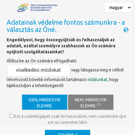
Adatainak védelme fontos számunkra - a
választás az Öné.
Főoldal
»
Hírek
»
A párolgásról közérthetően
Engedélyezi, hogy összegyűjtsük és felhasználjuk az
adatait, ezáltal személyre szabhassuk az Ön számára
nyújtott szolgáltatásainkat?
Zöldkönyvtár: A párolgásról
Állítsa be az Ön számára elfogadható
közérthetően - avagy ezen a
viselkedési módokat
vagy látogassa meg e célból
mutatón múlna a jövő?
létrehozott bővebb információt tartalmazó
oldalunkat
, hogy
tájékozódjon a lehetőségeiről!
A PTE Egyetemi Könyvtár és
Tudásközpont májusi Zöldkönyvtár
IGEN, MINDEGYIK
NEM, MINDEGYIK
előadásán egy mindennapi, mégis
(*)
ELEMRE
ELEMRE
gyakran háttérbe szoruló természeti jelenség kerül a
középpontba: a párolgás. A program célja, hogy
Ezt a számítógépet csak én használom, nem szeretném újra
közérthető módon mutassa be, milyen szerepet játszik
ezt az üzenetet látni.
ez a folyamat mindennapi életünkben, valamint
bolygónk jövőjének alakulásában.