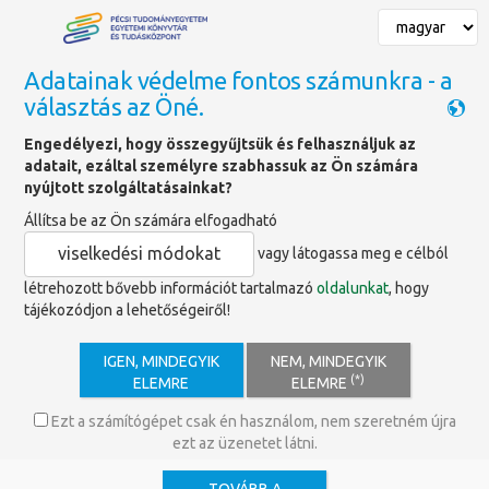
Adatainak védelme fontos számunkra - a
választás az Öné.
Főoldal
»
Hírek
»
Tartsd kézben kölcsönzéseidet
Engedélyezi, hogy összegyűjtsük és felhasználjuk az
adatait, ezáltal személyre szabhassuk az Ön számára
nyújtott szolgáltatásainkat?
Tartsd kézben kölcsönzéseidet,
Állítsa be az Ön számára elfogadható
hogy zavartalanul vizsgázhass!
viselkedési módokat
vagy látogassa meg e célból
létrehozott bővebb információt tartalmazó
oldalunkat
, hogy
tájékozódjon a lehetőségeiről!
Amennyiben az egyetemi
könyvtárban
pénz-, vagy
könyvtartozásod
van, a könyvtár a Neptun
IGEN, MINDEGYIK
NEM, MINDEGYIK
hallgatói felületén letiltást helyez el,
(*)
ELEMRE
ELEMRE
mely
korlátozza a vizsgára való jelentkezést
és
a
következő félév eleji bejelentkezést, beiratkozást
.
Ezt a számítógépet csak én használom, nem szeretném újra
Erről az információról a Neptun felületen felugró ablak is
ezt az üzenetet látni.
figyelmeztet.
A letiltás addig marad érvényben, amíg tartozásaidat nem