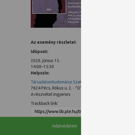
olvasmán
Az esemény részletei:
Időpont:
2026. június 15.
14:00–15:30
Helyszín:
Társadalomtudományi Szakkönyvtár
7624 Pécs, Rókus u. 2. - "O" épület
A részvétel ingyenes
Trackback link:
Adatvédelem