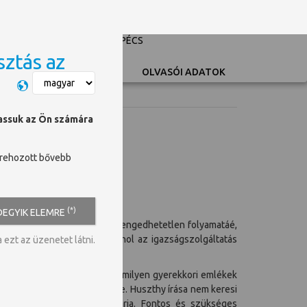
PÉCSI TUDOMÁNYEGYETEM
UNIVERSITY OF PÉCS
sztás az
Switch language
OLVASÓI ADATOK
hassuk az Ön számára
trehozott bővebb
emutatójára.
(*)
DEGYIK ELEMRE
és lassú, fájdalmas, mégis elengedhetetlen folyamatáé,
ása csak nehezebbé tesz. Ahol az igazságszolgáltatás
ezt az üzenetet látni.
ekkel.
it sebezhetőbbé a másiknál, milyen gyerekkori emlékek
általán tartósan kilépni belőle. Huszthy írása nem keresi
gyógyítás rögös útját bejárja. Fontos és szükséges