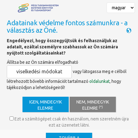
Adatainak védelme fontos számunkra - a
választás az Öné.
Főoldal
»
Hírek
»
EDUC-WIDE RAEG kutatói workshop - Meghívó
Engedélyezi, hogy összegyűjtsük és felhasználjuk az
adatait, ezáltal személyre szabhassuk az Ön számára
nyújtott szolgáltatásainkat?
AI a kutatásértékelésben: Etika,
Állítsa be az Ön számára elfogadható
határok és intézményi
viselkedési módokat
vagy látogassa meg e célból
jógyakorlatok
létrehozott bővebb információt tartalmazó
oldalunkat
, hogy
tájékozódjon a lehetőségeiről!
Meghívó az „AI a kutatásértékelésben: Etika,
határok és intézményi jógyakorlatok” című
IGEN, MINDEGYIK
NEM, MINDEGYIK
EDUC-WIDE RAEG kutatói workshopra.
(*)
ELEMRE
ELEMRE
Hol húzódik a határ aközött, hogy az AI „csak” nyelvtanilag
Ezt a számítógépet csak én használom, nem szeretném újra
csiszolja a szöveget – és aközött, hogy már valójában ő ítéli meg a
ezt az üzenetet látni.
szakmai tartalmát? És egyáltalán: rendben van-e, ha egy algoritmus
mondja ki, hogy egy kolléga/hallgató munkája elég jó-e?