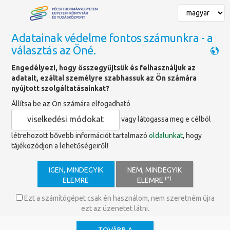
Adatainak védelme fontos számunkra - a
választás az Öné.
Hírek
Engedélyezi, hogy összegyűjtsük és felhasználjuk az
adatait, ezáltal személyre szabhassuk az Ön számára
nyújtott szolgáltatásainkat?
Állítsa be az Ön számára elfogadható
viselkedési módokat
vagy látogassa meg e célból
létrehozott bővebb információt tartalmazó
oldalunkat
, hogy
tájékozódjon a lehetőségeiről!
IGEN, MINDEGYIK
NEM, MINDEGYIK
(*)
ELEMRE
ELEMRE
Ezt a számítógépet csak én használom, nem szeretném újra
ezt az üzenetet látni.