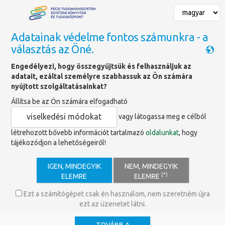
Adatainak védelme fontos számunkra - a
választás az Öné.
Főoldal
»
Gróf Berényi Zsigmond
Engedélyezi, hogy összegyűjtsük és felhasználjuk az
adatait, ezáltal személyre szabhassuk az Ön számára
Gróf Berényi Zsigmond
nyújtott szolgáltatásainkat?
Állítsa be az Ön számára elfogadható
Gróf Berényi Zsigmond (1694-1748)
viselkedési módokat
vagy látogassa meg e célból
létrehozott bővebb információt tartalmazó
oldalunkat
, hogy
tájékozódjon a lehetőségeiről!
Karancsberényi gróf, a pécsi
egyházmegye 65. püspöke, Baranya
megyei főispán. Berényi Zsigmond a
IGEN, MINDEGYIK
NEM, MINDEGYIK
Nyitra megyei Bodokon született
(*)
ELEMRE
ELEMRE
1694. szeptember 27-én. Öt fiú és
egy lánytestvére volt.
Ezt a számítógépet csak én használom, nem szeretném újra
ezt az üzenetet látni.
1711-től az esztergomi egyházmegye
növendékeként a bécsi