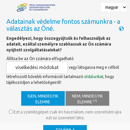
Adatainak védelme fontos számunkra - a
választás az Öné.
Főoldal
»
Esterházy Pál László
Engedélyezi, hogy összegyűjtsük és felhasználjuk az
adatait, ezáltal személyre szabhassuk az Ön számára
Esterházy Pál László
nyújtott szolgáltatásainkat?
Állítsa be az Ön számára elfogadható
Esterházy Pál László (1730-1799)
viselkedési módokat
vagy látogassa meg e célból
létrehozott bővebb információt tartalmazó
oldalunkat
, hogy
tájékozódjon a lehetőségeiről!
Galánthai gróf, pálos rendi generális,
megyéspüpök. 1730. május 23-án
született Alsópatyon Esterházy Ádám
IGEN, MINDEGYIK
NEM, MINDEGYIK
és Berényi Erzsébet fiaként. 1746-ban
(*)
ELEMRE
ELEMRE
lépett be a pálos rendbe, 1749-től
Rómában tanult a Collegium
Ezt a számítógépet csak én használom, nem szeretném újra
Germanicum-Hungaricum falai között,
ezt az üzenetet látni.
itt tette le doktorátusát. 1753-ban
szentelték pappá. A rendben