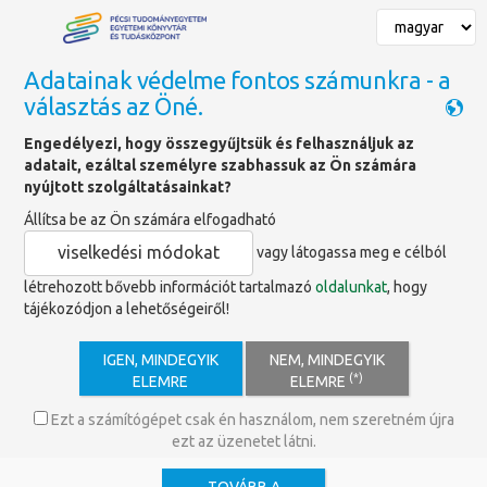
Adatainak védelme fontos számunkra - a
választás az Öné.
Főoldal
»
Hírek
»
Éjféli nyitvatartás a Tudásközpontban
Engedélyezi, hogy összegyűjtsük és felhasználjuk az
adatait, ezáltal személyre szabhassuk az Ön számára
nyújtott szolgáltatásainkat?
Éjféli nyitvatartás a
Állítsa be az Ön számára elfogadható
Tudásközpontban
viselkedési módokat
vagy látogassa meg e célból
létrehozott bővebb információt tartalmazó
oldalunkat
, hogy
tájékozódjon a lehetőségeiről!
IGEN, MINDEGYIK
NEM, MINDEGYIK
(*)
2025. november 10. – 2026. január 23. között a Pécsi
ELEMRE
ELEMRE
Tudományegyetem Egyetemi Könyvtár és
Tudásközpont meghosszabbított, éjfélig tartó
Ezt a számítógépet csak én használom, nem szeretném újra
nyitvatartással várja mindazokat, akik a csendes esti
ezt az üzenetet látni.
vagy éjszakai órákban szeretnének elmélyedni a
tanulásban.