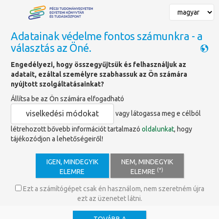
Adatainak védelme fontos számunkra - a
választás az Öné.
Főoldal
»
Panaszkezelés
Engedélyezi, hogy összegyűjtsük és felhasználjuk az
adatait, ezáltal személyre szabhassuk az Ön számára
Panaszkezelés
nyújtott szolgáltatásainkat?
Állítsa be az Ön számára elfogadható
A Pécsi Tudományegyetem Egyetemi Könyvtár és Tudásközpont
viselkedési módokat
vagy látogassa meg e célból
(EKTK) számára fontos, hogy látogatói elégedettek legyenek a
létrehozott bővebb információt tartalmazó
oldalunkat
, hogy
nyújtott szolgáltatásokkal. Amennyiben a könyvtár működésével,
tájékozódjon a lehetőségeiről!
szolgáltatásaival vagy munkatársaival kapcsolatban észrevétele,
kifogása merül fel, azt panasz formájában jelezheti.
A panaszkezelés célja, hogy az észrevételek egységes, átlátható
IGEN, MINDEGYIK
NEM, MINDEGYIK
módon kerüljenek rögzítésre, kivizsgálásra és megválaszolásra. A
(*)
ELEMRE
ELEMRE
beérkező panaszokat a könyvtár minden esetben a vonatkozó
adatvédelmi előírásoknak megfelelően kezeli, és törekszik arra,
Ezt a számítógépet csak én használom, nem szeretném újra
hogy az ügyeket tisztelettel, segítőkészen és határidőn belül
ezt az üzenetet látni.
rendezze.