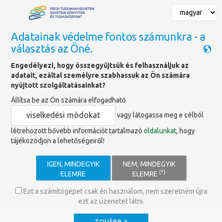
Adatainak védelme fontos számunkra - a
választás az Öné.
Főoldal
»
Alap- és egyéb szolgáltatásaink
Engedélyezi, hogy összegyűjtsük és felhasználjuk az
adatait, ezáltal személyre szabhassuk az Ön számára
Alap- és egyéb szolgáltatásaink
nyújtott szolgáltatásainkat?
Állítsa be az Ön számára elfogadható
viselkedési módokat
vagy látogassa meg e célból
Alapszolgáltatásaink
létrehozott bővebb információt tartalmazó
oldalunkat
, hogy
tájékozódjon a lehetőségeiről!
A könyvtár nyilvános, helyben nyújtott alapszolgáltatásai
ingyenesek.
IGEN, MINDEGYIK
NEM, MINDEGYIK
(*)
ELEMRE
ELEMRE
Ezek a következők:
- könyvtárlátogatás,
Ezt a számítógépet csak én használom, nem szeretném újra
ezt az üzenetet látni.
- a könyvtár által kijelölt gyűjteményrészek helyben való
használata,