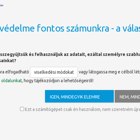
védelme fontos számunkra - a vála
OLDALTÉRKÉP
sszegyűjtsük és felhasználjuk az adatait, ezáltal személyre szab
sainkat?
ára elfogadható
vagy látogassa meg e célból lé
viselkedési módokat
ó
oldalunkat
, hogy tájékozódjon a lehetőségeiről!
rch/form.uri?display=basic#scopus-ai
IGEN, MINDEGYIK ELEMRE
NEM, MIN
ián alapuló intuitív és intelligens keresőeszköz, amely segít eligazodn
yelvi lekérdezéssel találjunk meg cikkeket, valamint könnyen érthető ös
Ezt a számítógépet csak én használom, nem szeretném újra 
épezésében és az interdiszciplináris együttműködés lehetőségeinek megta