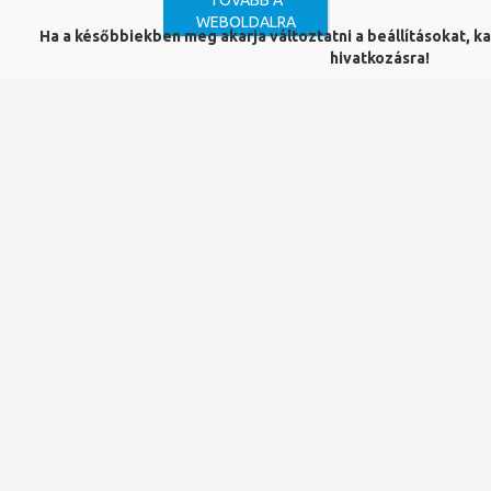
TOVÁBB A
gyakorlati tippeket és tanácsokat kínál a megfelelő
WEBOLDALRA
Ha a későbbiekben meg akarja változtatni a beállításokat, kat
anyagok és módszerek kiválasztásához.
hivatkozásra!
Otthoni elérés -
csak PTE
polgárok
(oktatók, hallgatók, dolgozók)
részére
:
Neptun (EHA) azonosító és jelszó megadásával
lehetséges.
Ennek lépései:
1. Nyissuk meg
az oldalt
és kattintsunk az "
Access
through your institution
" gombra.
2. Kezdjük el beírni az intézményünk nevét (University of
Pecs Central Library), és kattintsunk az alatta megjelenő
névre.
3. A PTE központi azonosítási oldalon adjuk meg a Neptun
(EHA) kódunkat és a hozzá tartozó jelszót.
4. Fogadjuk el az adatszolgáltatást.