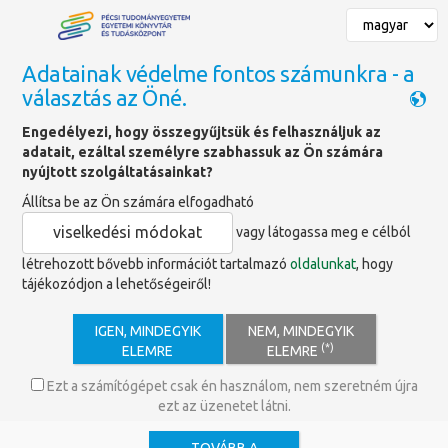
Adatainak védelme fontos számunkra - a
választás az Öné.
Főoldal
»
Adatbázisok
Engedélyezi, hogy összegyűjtsük és felhasználjuk az
adatait, ezáltal személyre szabhassuk az Ön számára
Modern Construction Online
nyújtott szolgáltatásainkat?
Állítsa be az Ön számára elfogadható
viselkedési módokat
vagy látogassa meg e célból
https://www.degruyterbrill.com/d
létrehozott bővebb információt tartalmazó
oldalunkat
, hogy
tájékozódjon a lehetőségeiről!
Ismertető
IGEN, MINDEGYIK
NEM, MINDEGYIK
Az adatbázis egyetemi hallgatók, építészek, mérnökök és
(*)
ELEMRE
ELEMRE
építőipari szakemberek számára nyújt hozzáférést a
Ezt a számítógépet csak én használom, nem szeretném újra
modern építési technikákkal és anyagokkal kapcsolatos
ezt az üzenetet látni.
legfontosabb információkhoz. Az épületburkolatoktól
kezdve a fenntarthatóságig és az energiahatékonyságig a
modern építési technikák minden aspektusát lefedi, és