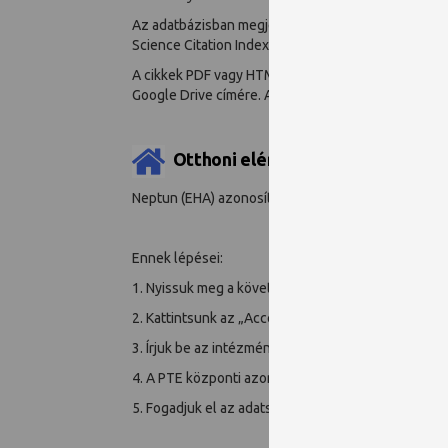
Az adatbázisban megjelenő folyóiratok több mint k
Science Citation Index.
A cikkek PDF vagy HTML formátumban olvashatóak és 
Google Drive címére. A felület számos kereső és 
Otthoni elérés
-
csak PTE polgárok
(okta
Neptun (EHA) azonosító és jelszó megadásával leh
Ennek lépései:
1. Nyissuk meg a következő oldalt:
https://www.cam
2. Kattintsunk az „Access through your institution
3. Írjuk be az intézményünk nevét (University of Pé
4. A PTE központi azonosítási oldalon adjuk meg a 
5. Fogadjuk el az adatszolgáltatást.