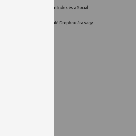
eszközei, a Science Citation Index és a Social
l el lehet küldeni a felhasználó Dropbox-ára vagy