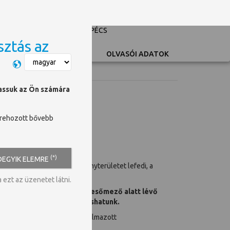
PÉCSI TUDOMÁNYEGYETEM
UNIVERSITY OF PÉCS
sztás az
Switch language
OLVASÓI ADATOK
hassuk az Ön számára
trehozott bővebb
(*)
DEGYIK ELEMRE
s. Szinte valamennyi tudományterületet lefedi, a
ezt az üzenetet látni.
odafigyelni rá, hogy a keresőmező alatt lévő
miket teljes szöveggel olvashatunk.
mzetközi kapcsolatok; az alkalmazott
amint az orvos biológia is.