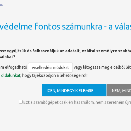
védelme fontos számunkra - a vála
OLDALTÉRKÉP
sszegyűjtsük és felhasználjuk az adatait, ezáltal személyre szab
sainkat?
Journals Full Collection
ára elfogadható
vagy látogassa meg e célból lé
viselkedési módokat
ó
oldalunkat
, hogy tájékozódjon a lehetőségeiről!
/core
IGEN, MINDEGYIK ELEMRE
NEM, MIN
g egyik legnevesebb egyeteme által létrehozott online folyóirat adatbázi
lkalmazott tudományokat egyaránt.
Ezt a számítógépet csak én használom, nem szeretném újra 
versity Press valamennyi tartalmában egyszerre lehet keresni.
Érdemes 
páljuk ki, mert így valóban csak azok a találatok kerülnek elénk, a
szerepet kap a történelem és a nyelvészet, a politikatudomány és a ne
lem, a mezőgazdaság, és az orvostudományon belül az idegtudomány val