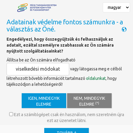
Adatainak védelme fontos számunkra - a
választás az Öné.
Főoldal
»
Adatbázisok
Engedélyezi, hogy összegyűjtsük és felhasználjuk az
adatait, ezáltal személyre szabhassuk az Ön számára
Building Types Online
nyújtott szolgáltatásainkat?
Állítsa be az Ön számára elfogadható
viselkedési módokat
vagy látogassa meg e célból
https://www.degruyterbrill.com/da
létrehozott bővebb információt tartalmazó
oldalunkat
, hogy
tájékozódjon a lehetőségeiről!
Ismertető
IGEN, MINDEGYIK
NEM, MINDEGYIK
Az építészet tanítását segítő adatbázisban tanulmányok,
(*)
ELEMRE
ELEMRE
építészeti tervek, fotódokumentációk férhetők hozzá.
Ezt a számítógépet csak én használom, nem szeretném újra
ezt az üzenetet látni.
Otthoni elérés -
csak PTE