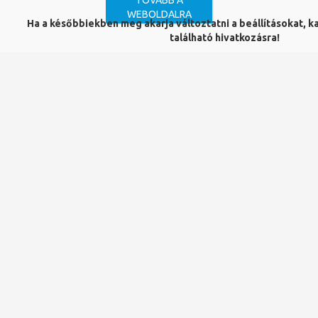
TOVÁBB A
polgárok
(oktatók, hallgatók, dolgozók)
részére
:
WEBOLDALRA
Ha a későbbiekben meg akarja változtatni a beállításokat, kat
Neptun (EHA) azonosító és jelszó megadásával
található hivatkozásra!
lehetséges.
Ennek lépései:
1. Nyissuk meg
az oldalt
és kattintsunk az "
Access
through your institution
" gombra.
2. Kezdjük el beírni az intézményünk nevét (University of
Pecs Central Library), és kattintsunk az alatta megjelenő
névre.
3. A PTE központi azonosítási oldalon adjuk meg a Neptun
(EHA) kódunkat és a hozzá tartozó jelszót.
4. Fogadjuk el az adatszolgáltatást.
Hozzáférés módja:
PTE előfizetésű adatbázis
Forrástípus:
Teljes szövegű
Szolgáltató:
De Gruyter