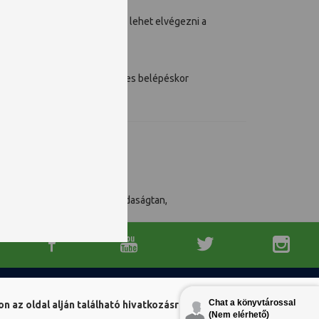
z adatbázisba. Ezen az oldalon lehet elvégezni a
osszabbítás miatt; minden egyes belépéskor
 bejelentkezésig.
nyok, jogtudomány, közgazdaságtan,
Chat a könyvtárossal
n az oldal alján található hivatkozásra!
(Nem elérhető)