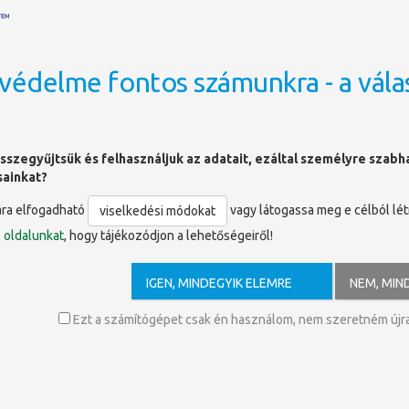
védelme fontos számunkra - a vála
OLDALTÉRKÉP
sszegyűjtsük és felhasználjuk az adatait, ezáltal személyre szab
sainkat?
ára elfogadható
vagy látogassa meg e célból lé
viselkedési módokat
ó
oldalunkat
, hogy tájékozódjon a lehetőségeiről!
com
IGEN, MINDEGYIK ELEMRE
NEM, MIN
plináris adatbázis. A folyóiratok többségét tekintélyes nemzetközi tud
ai tudományok, a társadalomtudományok és a bölcsészettudományok teljes 
Ezt a számítógépet csak én használom, nem szeretném újra 
-es évfolyamtól kezdve.
 és lehetőség van egyszerű és összetett keresésre az összes folyóiratban,
észeket, valamint jegyzeteket fűzni hozzá, majd letölteni a cikket.