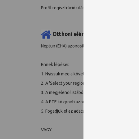
Profil regisztráció után lehet cikkeket és folyóirato
Otthoni elérés:
Neptun (EHA) azonosító és jelszó megadásával leh
Ennek lépései:
1. Nyissuk meg a következő oldalt:
https://onlineli
2. A 'Select your region/federation' legördülő men
3. A megjelenő listából válasszuk ki az intézményün
4. A PTE központi azonosítási oldalon adjuk meg a 
5. Fogadjuk el az adatszolgáltatást.
VAGY