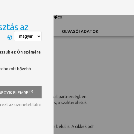
PÉCSI TUDOMÁNYEGYETEM
UNIVERSITY OF PÉCS
sztás az
Switch language
OLVASÓI ADATOK
hassuk az Ön számára
trehozott bővebb
(*)
DEGYIK ELEMRE
ományos és szakmai társaságokkal partnerségben
spektrumát lefedik, és számos, a szakterületük
ezt az üzenetet látni.
 illetve egyes folyóiratokon belül is. A cikkek pdf