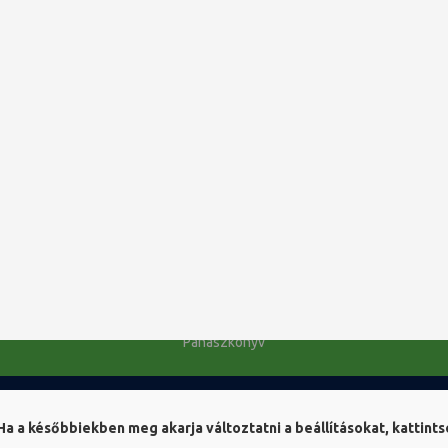
álói fiókot, aminek adataival ezután otthonról is be lehet jelentkezni a
ter
.scienceconnect.io/login
latt vagy utána be kell lépni az egyetemi hálózaton keresztül is a megh
a után nem lesz lehetőség a távoli elérésre a következő, hálózaton belüli
űszaki tudományok, Orvos- és egészségtudományok, Társadalomtudomá
Panaszkönyv
PTE Telefonkönyv
NEPTUN
Bejelentkezés könyvtárosoknak
Ha a későbbiekben meg akarja változtatni a beállításokat, kattintso