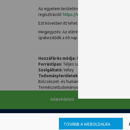
Az egyetem területén regisztrálni kell egy felhaszn
regisztrációt:
https://wiley.scienceconnect.io/regis
Ezt követően itt lehet bejelentkezni:
https://wiley
Megjegyzés: Az elérés 60 napig érvényes, ez idő a
újrakezdődik a 60 nap számolása. A határidő lejárt
Hozzáférés módja:
PTE előfizetésű adatbázis
Forrástípus:
Teljes szövegű
Szolgáltató:
Wiley
Tudományterületek és tudományágak:
Bölcsészet- és humántudományok, művészetek, M
Természettudományok
Adatvédelem
Copyright © PTE Egyetemi Könyvtár és Tudásközpont 2018.
PTE
TOVÁBB A WEBOLDALRA