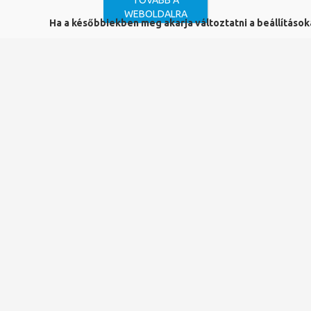
TOVÁBB A
tartozik teljes szövegű cikk is, ami
WEBOLDALRA
a
ScienceDirect
oldalán olvasható.
Ha a későbbiekben meg akarja változtatni a beállításokat
Otthoni elérés
Neptun (EHA) azonosító és jelszó
megadásával
lehetséges.
Ennek lépései:
1. Nyissuk meg az adatbázis
oldalát:
https://www.scopus.com
2. A jobb felső sarokban kattintsunk a ’Sign in’ gombra
3. A következő oldalon NE írjuk be az email címünket,
hanem kattintsunk az alatta lévő ’You can also sign in via
your institution…’ részre
4. Kezdjük el beírni az intézményünk nevét, majd
válasszuk ki
az első lehetőséget: Pécsi