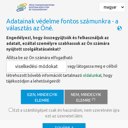
Adatainak védelme fontos számunkra - a
választás az Öné.
Főoldal
»
Adatbázisok
Engedélyezi, hogy összegyűjtsük és felhasználjuk az
adatait, ezáltal személyre szabhassuk az Ön számára
Scopus
nyújtott szolgáltatásainkat?
Állítsa be az Ön számára elfogadható
viselkedési módokat
vagy látogassa meg e célból
http://www.scopus.com/home.url
létrehozott bővebb információt tartalmazó
oldalunkat
, hogy
tájékozódjon a lehetőségeiről!
A Scopus az Elsevier hivatkozáskereső bibliográfiai
adatbázisa. A naponta frissülő adatbázis amellett, hogy
IGEN, MINDEGYIK
NEM, MINDEGYIK
(*)
absztraktok formájában feldolgozza minden
ELEMRE
ELEMRE
tudományterület legfontosabb szakirodalmi forrásait,
Ezt a számítógépet csak én használom, nem szeretném újra
leginkább tudománymetriai mérések elvégzésére és a
ezt az üzenetet látni.
szerzői hivatkozások feltárására alkalmas. Az
adatbázisban található absztraktokhoz sok esetben