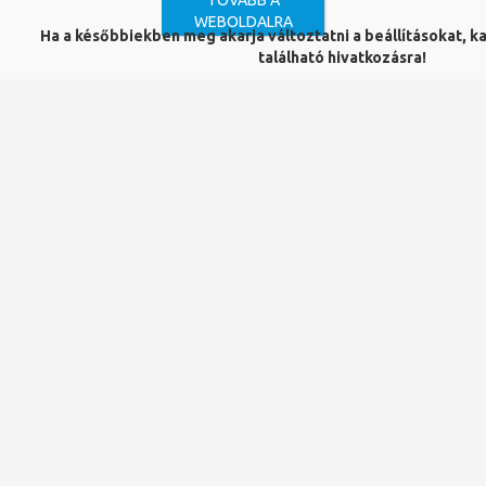
TOVÁBB A
lehetséges.
WEBOLDALRA
Ha a későbbiekben meg akarja változtatni a beállításokat, kat
található hivatkozásra!
Ennek lépései:
1. Nyissuk meg a következő
oldalt:
https://akjournals.com/saml/wayf
2. Keressük meg az intézményünket a listában -
University of Pécs - és kattintsunk rá.
3. A PTE központi azonosítási oldalon adjuk meg a Neptun
(EHA) kódunkat és a hozzá tartozó jelszót.
4. Fogadjuk el az adatszolgáltatást.
Hozzáférés módja:
PTE előfizetésű adatbázis
Forrástípus:
Teljes szövegű
Szolgáltató:
Akadémiai Kiadó
Tudományterületek és tudományágak:
Bölcsészet- és humántudományok, művészetek, Műszaki
tudományok, Orvos- és egészségtudományok,