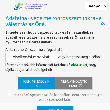
Adatainak védelme fontos számunkra - a
választás az Öné.
Főoldal
»
Adatbázisok
Engedélyezi, hogy összegyűjtsük és felhasználjuk az
adatait, ezáltal személyre szabhassuk az Ön számára
Akadémiai Kiadó Folyóiratai
nyújtott szolgáltatásainkat?
Állítsa be az Ön számára elfogadható
viselkedési módokat
vagy látogassa meg e célból
https://akjournals.com/
létrehozott bővebb információt tartalmazó
oldalunkat
, hogy
Tartalmazza a kiadó gondozásában megjelenő összes
tájékozódjon a lehetőségeiről!
kurrens és archív folyóirát teljes szöveggel. Bemutatja a
természet- és a társadalomtudományok, valamint az
IGEN, MINDEGYIK
NEM, MINDEGYIK
orvostudományok új eredményeit.
(*)
ELEMRE
ELEMRE
Ezt a számítógépet csak én használom, nem szeretném újra
ezt az üzenetet látni.
Otthoni elérés:
Neptun (EHA) azonosító és jelszó megadásával